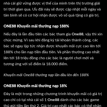
nhà cái giữ vững được vị thế của mình trên thị trường giải
trí thời gian qua. Ưu đãi này sẽ được cập nhật mỗi ngày và
tân binh sẽ có cơ hội nhận được vô số quà tặng có giá trị.
ONE88 Khuyến mãi thưởng nạp 188%
Nếu đây là lần đầu tiên các bác tham gia
One88
, vậy thì xin
chúc mừng. Vì sau khi đăng ký tài khoản thành công, các
bác sẽ ngay lập tức nhận được khuyến mãi cực cao lên tới
188% cho lần nạp tiền đầu tiên. Và phần thưởng cao nhất
lên tới 18 triệu đồng cho các bác là người chơi mới và
tương ứng với số điểm là 18.000 điểm.
Khuyến mãi One88 thưởng nạp lần đầu lên đến 188%
ONE88 Khuyến mãi thưởng nạp 18%
Đây là một trong những chương trình khuyến mãi có giá trị
cao chỉ có tại nhà cái số 1
One88
dành cho các bác game
thủ gửi tiền lần thứ 2. Giá trị cao nhất các bác có thể nhận