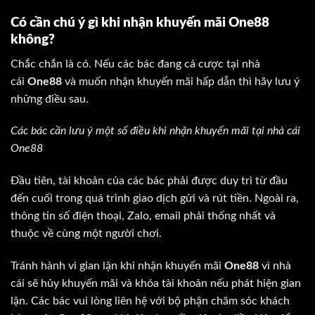
Có cần chú ý gì khi nhận khuyến mãi One88
không?
Chắc chắn là có. Nếu các bác đang cá cược tại nhà
cái
One88
và muốn nhận khuyến mãi hấp dẫn thì hãy lưu ý
những điều sau.
Các bác cần lưu ý một số điều khi nhận khuyến mãi tại nhà cái
One88
Đầu tiên, tài khoản của các bác phải được duy trì từ đầu
đến cuối trong quá trình giao dịch gửi và rút tiền. Ngoài ra,
thông tin số điện thoại, Zalo, email phải thống nhất và
thuộc về cùng một người chơi.
Tránh hành vi gian lận khi nhận khuyến mãi
One88
vì nhà
cái sẽ hủy khuyến mãi và khóa tài khoản nếu phát hiện gian
lận. Các bác vui lòng liên hệ với bộ phận chăm sóc khách