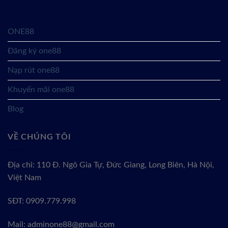
ONE88
Đăng ký one88
Nạp rút one88
Khuyến mãi one88
Blog
VỀ CHÚNG TÔI
Địa chỉ: 110 Đ. Ngô Gia Tự, Đức Giang, Long Biên, Hà Nội,
Việt Nam
SĐT: 0909.779.998
Mail:
adminone88@gmail.com